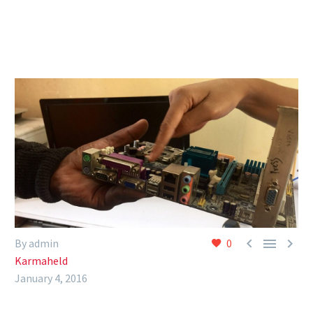



By admin
0
Karmaheld
January 4, 2016