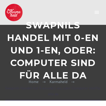
SWAPNILS
HANDEL MIT 0-EN
UND 1-EN, ODER:
COMPUTER SIND
FÜR ALLE DA
Home
Karmaheld
Swapnils Handel mit 0-en und 1-en, oder: Computer sind für
alle da