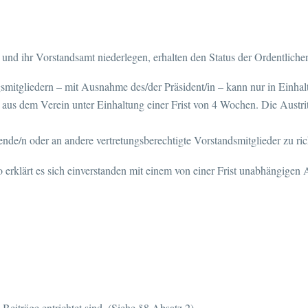
 und ihr Vorstandsamt niederlegen, erhalten den Status der Ordentliche
mitgliedern – mit Ausnahme des/der Präsident/in – kann nur in Einhal
t aus dem Verein unter Einhaltung einer Frist von 4 Wochen. Die Austritts
tzende/n oder an andere vertretungsberechtigte Vorstandsmitglieder zu ric
o erklärt es sich einverstanden mit einem von einer Frist unabhängigen
 Beiträge entrichtet sind. (Siehe §8 Absatz 2)