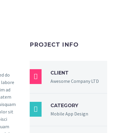
PROJECT INFO
CLIENT
sed do

Awesome Company LTD
 labore
im ad
ptatem
quisquam
CATEGORY

lor sit
Mobile App Design
isci
mquam