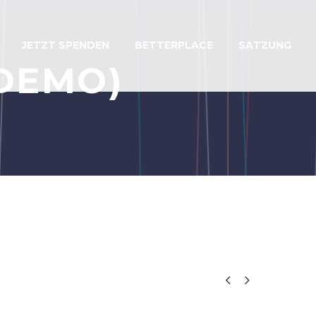
JETZT SPENDEN
BETTERPLACE
SATZUNG
DEMO)

