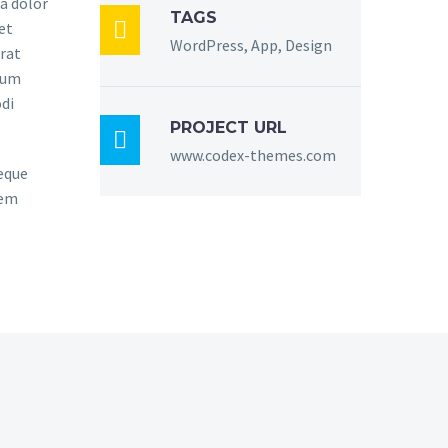
a dolor
TAGS

et
WordPress, App, Design
rat
sum
di
PROJECT URL

www.codex-themes.com
eque
rem