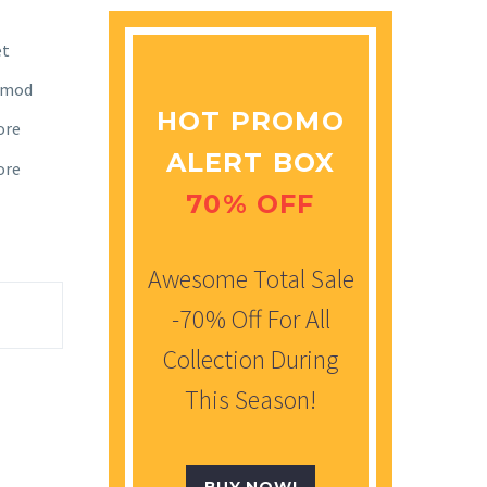
et
usmod
HOT PROMO
ore
ALERT BOX
ore
70% OFF
Awesome Total Sale
-70% Off For All
Collection During
This Season!