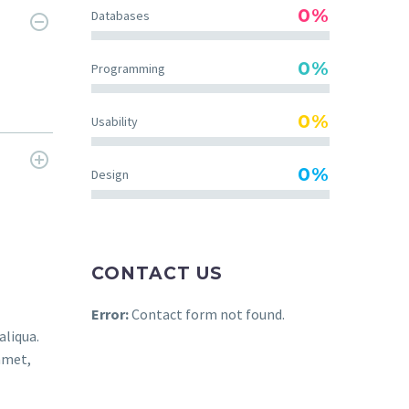
0%
Databases
0%
Programming
0%
Usability
0%
Design
CONTACT US
Error:
Contact form not found.
aliqua.
amet,