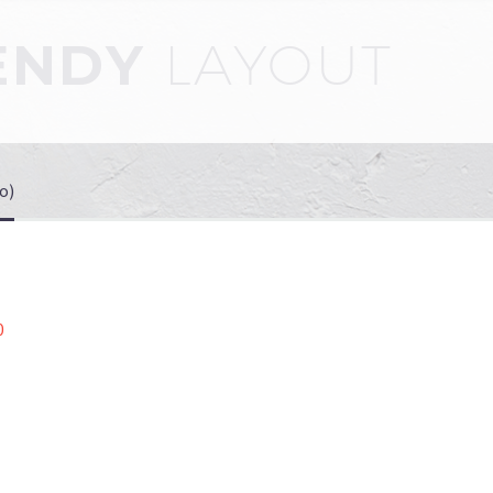
RENDY
LAYOUT
o)
0