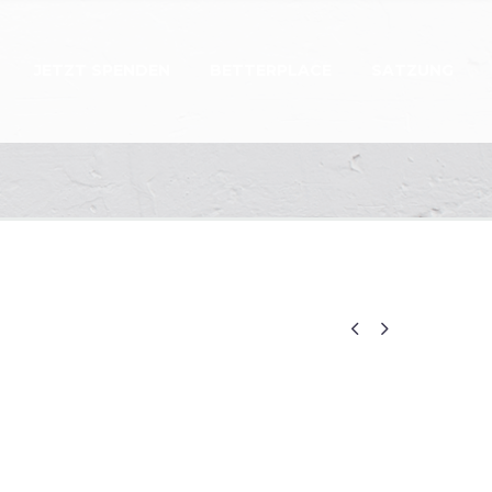
JETZT SPENDEN
BETTERPLACE
SATZUNG

