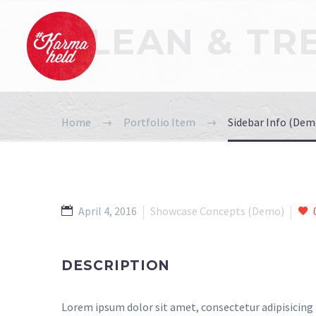
CLEAN & T
Home
Portfolio Item
Sidebar Info (Dem
April 4, 2016
Showcase Concepts (Demo)
DESCRIPTION
Lorem ipsum dolor sit amet, consectetur adipisicing