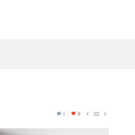
JETZT SPENDEN
BETTERPLACE
SATZUNG



0
0