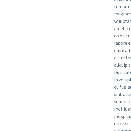
tempora 
magnam 
voluptat
amet, co
do eiusm
labore e
enim ad 
exercita
aliquip
Duis aut
in volup
eu fugia
sint occ
sunt in c
mollit a
perspici
error si
dolorem