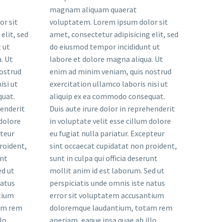
magnam aliquam quaerat
r sit
voluptatem. Lorem ipsum dolor sit
elit, sed
amet, consectetur adipisicing elit, sed
 ut
do eiusmod tempor incididunt ut
. Ut
labore et dolore magna aliqua. Ut
ostrud
enim ad minim veniam, quis nostrud
isi ut
exercitation ullamco laboris nisi ut
quat.
aliquip ex ea commodo consequat.
henderit
Duis aute irure dolor in reprehenderit
 dolore
in voluptate velit esse cillum dolore
pteur
eu fugiat nulla pariatur. Excepteur
roident,
sint occaecat cupidatat non proident,
unt
sunt in culpa qui officia deserunt
ed ut
mollit anim id est laborum. Sed ut
natus
perspiciatis unde omnis iste natus
tium
error sit voluptatem accusantium
am rem
doloremque laudantium, totam rem
lo
aperiam, eaque ipsa quae ab illo