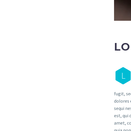
LO
L
fugit, s
dolores 
sequi ne
est, qui
amet, co
quia no