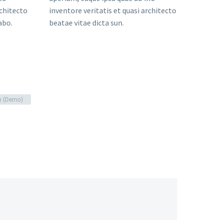
rchitecto
inventore veritatis et quasi architecto
abo.
beatae vitae dicta sun.
n (Demo)