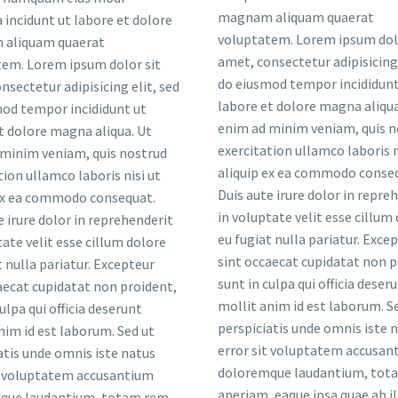
magnam aliquam quaerat
incidunt ut labore et dolore
voluptatem. Lorem ipsum dolo
aliquam quaerat
amet, consectetur adipisicing 
em. Lorem ipsum dolor sit
do eiusmod tempor incididunt
nsectetur adipisicing elit, sed
labore et dolore magna aliqua
od tempor incididunt ut
enim ad minim veniam, quis n
t dolore magna aliqua. Ut
exercitation ullamco laboris n
minim veniam, quis nostrud
aliquip ex ea commodo conse
tion ullamco laboris nisi ut
Duis aute irure dolor in repre
 ex ea commodo consequat.
in voluptate velit esse cillum
e irure dolor in reprehenderit
eu fugiat nulla pariatur. Exce
tate velit esse cillum dolore
sint occaecat cupidatat non p
t nulla pariatur. Excepteur
sunt in culpa qui officia deser
aecat cupidatat non proident,
mollit anim id est laborum. S
ulpa qui officia deserunt
perspiciatis unde omnis iste 
nim id est laborum. Sed ut
error sit voluptatem accusan
atis unde omnis iste natus
doloremque laudantium, tot
t voluptatem accusantium
aperiam, eaque ipsa quae ab il
que laudantium, totam rem