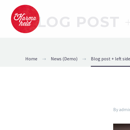
BLOG POST
Home
News (Demo)
Blog post + left si
By admi