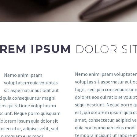
REM IPSUM
DOLOR SI
Nemo enim ipsam voluptatem
Nemo enim ipsam
voluptas sit aspernatur aut od
voluptatem quia voluptas
fugit, sed quia consequuntur
sit aspernatur aut odit aut
dolores eos qui ratione volu
ed quia consequuntur magni
sequi nesciunt. Neque porro 
eos qui ratione voluptatem
est, qui dolorem ipsum quia do
sciunt. Neque porro quisquam
amet, consectetur, adipisci vel
 dolorem ipsum quia dolor sit
quia non numquam eius modi
nsectetur, adipisci velit, sed
tempora incidunt ut labore et
n numquam eius modi