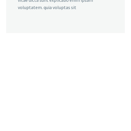
vitae dicta sunt explicabo enim ipsam
voluptatem. quia voluptas sit