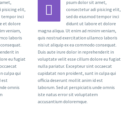
 amet,
psum dolor sit amet,


pisicing elit,
consectetur adi pisicing elit,
 tempor inci
sed do eiusmod tempor inci
e et dolore
didunt ut labore et dolore
nim veniam,
magna aliqua. Ut enim ad minim veniam,
amco laboris
quis nostrud exercitation ullamco laboris
 consequat.
nisi ut aliquip ex ea commodo consequat.
henderit in
Duis aute irure dolor in reprehenderit in
lore eu fugiat
voluptate velit esse cillum dolore eu fugiat
 occaecat
nulla pariatur. Excepteur sint occaecat
n culpa qui
cupidatat non proident, sunt in culpa qui
d est
officia deserunt mollit anim id est
unde omnis
laborum. Sed ut perspiciatis unde omnis
em
iste natus error sit voluptatem
accusantium doloremque.