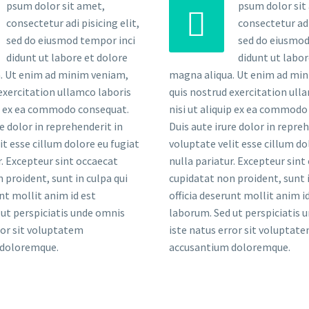
psum dolor sit amet,
psum dolor sit


consectetur adi pisicing elit,
consectetur adi 
sed do eiusmod tempor inci
sed do eiusmod
didunt ut labore et dolore
didunt ut labor
. Ut enim ad minim veniam,
magna aliqua. Ut enim ad mi
exercitation ullamco laboris
quis nostrud exercitation ull
ip ex ea commodo consequat.
nisi ut aliquip ex ea commodo
re dolor in reprehenderit in
Duis aute irure dolor in repre
it esse cillum dolore eu fugiat
voluptate velit esse cillum do
r. Excepteur sint occaecat
nulla pariatur. Excepteur sint
 proident, sunt in culpa qui
cupidatat non proident, sunt i
unt mollit anim id est
officia deserunt mollit anim i
ut perspiciatis unde omnis
laborum. Sed ut perspiciatis 
ror sit voluptatem
iste natus error sit voluptat
 doloremque.
accusantium doloremque.