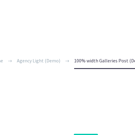
H GALLERIES P
e
Agency Light (Demo)
100% width Galleries Post (