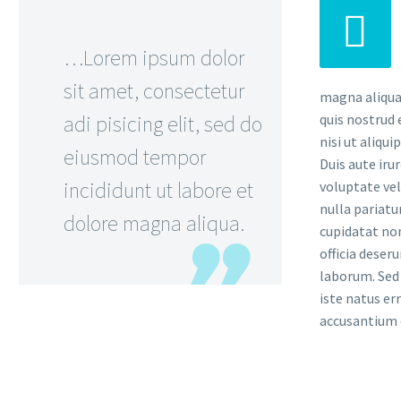


…Lorem ipsum dolor
sit amet, consectetur
magna aliqua
adi pisicing elit, sed do
quis nostrud 
nisi ut aliqu
eiusmod tempor
Duis aute iru
incididunt ut labore et
voluptate vel
nulla pariatu
dolore magna aliqua.
cupidatat non
officia deser
laborum. Sed 
iste natus er
accusantium