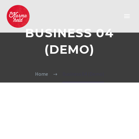
BUSINESS 04
(DEMO)
Home
Business 04 (Demo)